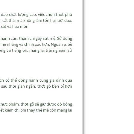
 dao chất lượng cao, việc chọn thớt phù
h cắt thái mà không làm tổn hại lưỡi dao.
a sát và hao mòn.
o nhanh cùn, thậm chí gây sứt mẻ. Sử dụng
 nhẹ nhàng và chính xác hơn. Ngoài ra, bề
g và tiếng ồn, mang lại trải nghiệm sử
ch có thể đồng hành cùng gia đình qua
 sau thời gian ngắn, thớt gỗ bền bỉ hơn
 thực phẩm, thớt gỗ sẽ giữ được độ bóng
ết kiệm chi phí thay thế mà còn mang lại