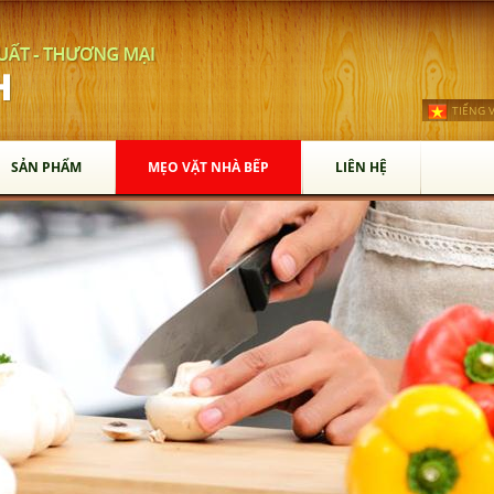
TIẾNG V
SẢN PHẨM
MẸO VẶT NHÀ BẾP
LIÊN HỆ