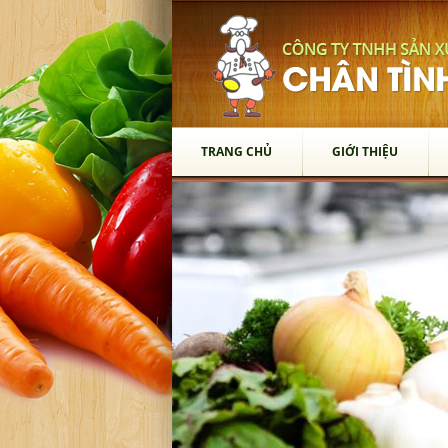
TRANG CHỦ
GIỚI THIỆU
TRANG CHỦ
GIỚI THIỆU
SẢN PHẨM
Thớt Gỗ
Chén Gỗ
Vá Múc Canh
Xẻng Xào Gỗ
Gạt Tàn
Muỗng Gỗ
Lót Ly
Dĩa Gỗ