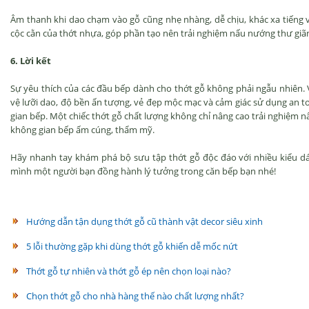
Âm thanh khi dao chạm vào gỗ cũng nhẹ nhàng, dễ chịu, khác xa tiếng v
cộc cằn của thớt nhựa, góp phần tạo nên trải nghiệm nấu nướng thư giã
6. Lời kết
Sự yêu thích của các đầu bếp dành cho thớt gỗ không phải ngẫu nhiên.
vệ lưỡi dao, độ bền ấn tượng, vẻ đẹp mộc mạc và cảm giác sử dụng an to
gian bếp. Một chiếc thớt gỗ chất lượng không chỉ nâng cao trải nghiệm
không gian bếp ấm cúng, thẩm mỹ.
Hãy nhanh tay khám phá bộ sưu tập thớt gỗ độc đáo với nhiều kiểu dán
mình một người bạn đồng hành lý tưởng trong căn bếp bạn nhé!
Hướng dẫn tận dụng thớt gỗ cũ thành vật decor siêu xinh
5 lỗi thường gặp khi dùng thớt gỗ khiến dễ mốc nứt
Thớt gỗ tự nhiên và thớt gỗ ép nên chọn loại nào?
Chọn thớt gỗ cho nhà hàng thế nào chất lượng nhất?