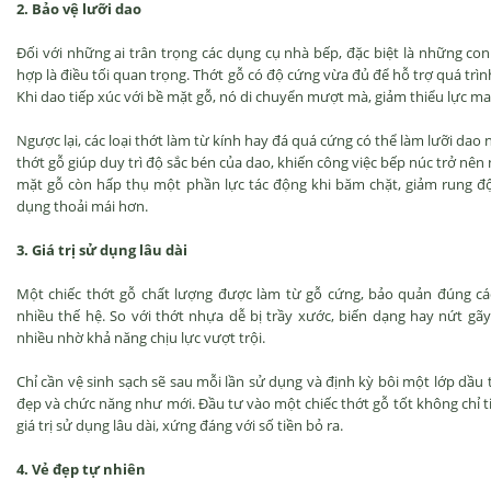
2. Bảo vệ lưỡi dao
Đối với những ai trân trọng các dụng cụ nhà bếp, đặc biệt là những con
hợp là điều tối quan trọng. Thớt gỗ có độ cứng vừa đủ để hỗ trợ quá trìn
Khi dao tiếp xúc với bề mặt gỗ, nó di chuyển mượt mà, giảm thiểu lực m
Ngược lại, các loại thớt làm từ kính hay đá quá cứng có thể làm lưỡi da
thớt gỗ giúp duy trì độ sắc bén của dao, khiến công việc bếp núc trở nên
mặt gỗ còn hấp thụ một phần lực tác động khi băm chặt, giảm rung độn
dụng thoải mái hơn.
3. Giá trị sử dụng lâu dài
Một chiếc thớt gỗ chất lượng được làm từ gỗ cứng, bảo quản đúng cá
nhiều thế hệ. So với thớt nhựa dễ bị trầy xước, biến dạng hay nứt gãy
nhiều nhờ khả năng chịu lực vượt trội.
Chỉ cần vệ sinh sạch sẽ sau mỗi lần sử dụng và định kỳ bôi một lớp dầu
đẹp và chức năng như mới. Đầu tư vào một chiếc thớt gỗ tốt không chỉ ti
giá trị sử dụng lâu dài, xứng đáng với số tiền bỏ ra.
4. Vẻ đẹp tự nhiên