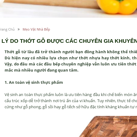
Trang Chủ
Mẹo Vặt Nhà Bếp
5 LÝ DO THỚT GỖ ĐƯỢC CÁC CHUYÊN GIA KHUYÊN
Thớt gỗ từ lâu đã trở thành người bạn đồng hành không thể thiế
Dù hiện nay có nhiều lựa chọn như thớt nhựa hay thớt kính, thớ
Vậy, do đâu mà các đầu bếp chuyên nghiệp vẫn luôn ưu tiên thớt g
mắc mà nhiều người đang quan tâm.
1. An toàn vệ sinh thực phẩm
Vệ sinh an toàn thực phẩm luôn là ưu tiên hàng đầu khi chế biến món ăn
cấu trúc xốp dễ trở thành nơi trú ẩn của vi khuẩn. Tuy nhiên, thực tế cho
cứng như gỗ phong, gỗ sồi hay gỗ tếch sở hữu đặc tính kháng khuẩn tự 