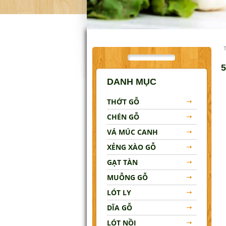
Lót Nồi
Đũa Gỗ
Khay Gỗ
Tô Gỗ
DANH MỤC
MẸO VẶT NHÀ BẾP
THỚT GỖ
LIÊN HỆ
CHÉN GỖ
VÁ MÚC CANH
XẺNG XÀO GỖ
GẠT TÀN
MUỖNG GỖ
LÓT LY
DĨA GỖ
LÓT NỒI