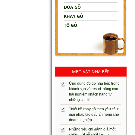
ĐŨA GỖ
KHAY GỖ
TÔ GỖ
MẸO VẶT NHÀ BẾP
Ứng dụng đồ gỗ nhà bếp trong
khách sạn và resort: nâng cao
trải nghiệm khách hàng từ
những chi tiết
Thiết kế khay gỗ theo yêu cầu:
giải pháp tạo dấu ấn riêng cho
doanh nghiệp
Những tiêu chí đánh giá một
chiếc thớt gỗ chất lượng