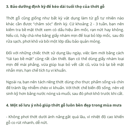
3. Bảo dưỡng định kỳ để kéo dài tuổi thọ của thớt gỗ
Thớt gỗ cũng giống như bất kỳ vật dụng làm từ gỗ tự nhiên nào
khác cần được “chăm sóc” định kỳ. Cứ khoảng 2 - 3 tuần, bạn nên
kiểm tra bề mặt thớt xem có dấu hiệu ẩm mốc, rạn nứt hay không.
Nếu có, hãy chà nhẹ bằng giấy nhám mịn để loại bỏ lớp mốc, sau đó
rửa sạch, phơi khô và bôi một lớp dầu bảo quản mỏng.
Đối với những chiếc thớt sử dụng lâu ngày, việc làm mới bằng cách
“tái tạo bề mặt” cũng rất cần thiết. Bạn có thể dùng giấy nhám loại
mịn để mài phẳng, vừa giúp loại bỏ vết cắt cũ, vừa trả lại bề mặt
nhẵn mịn, hạn chế tích tụ vi khuẩn.
Ngoài ra, bạn nên tách riêng thớt dùng cho thực phẩm sống và chín
để tránh lây nhiễm chéo vi khuẩn. Với thớt chế biến đồ sống, nên vệ
sinh kỹ hơn bằng nước nóng và muối, sau đó phơi khô trước khi cất.
4. Một số lưu ý nhỏ giúp thớt gỗ luôn bền đẹp trong mùa mưa
- Không phơi thớt dưới ánh nắng gắt quá lâu, vì nhiệt độ cao khiến
gỗ co rút nhanh, dễ nứt.