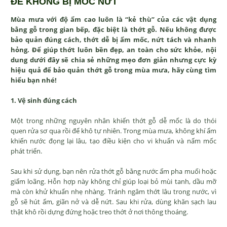
ĐỂ KHÔNG BỊ MỐC NỨT
Mùa mưa với độ ẩm cao luôn là “kẻ thù” của các vật dụng
bằng gỗ trong gian bếp, đặc biệt là thớt gỗ. Nếu không được
bảo quản đúng cách, thớt dễ bị ẩm mốc, nứt tách và nhanh
hỏng. Để giúp thớt luôn bền đẹp, an toàn cho sức khỏe, nội
dung dưới đây sẽ chia sẻ những mẹo đơn giản nhưng cực kỳ
hiệu quả để bảo quản thớt gỗ trong mùa mưa, hãy cùng tìm
hiểu bạn nhé!
1. Vệ sinh đúng cách
Một trong những nguyên nhân khiến thớt gỗ dễ mốc là do thói
quen rửa sơ qua rồi để khô tự nhiên. Trong mùa mưa, không khí ẩm
khiến nước đọng lại lâu, tạo điều kiện cho vi khuẩn và nấm mốc
phát triển.
Sau khi sử dụng, bạn nên rửa thớt gỗ bằng nước ấm pha muối hoặc
giấm loãng. Hỗn hợp này không chỉ giúp loại bỏ mùi tanh, dầu mỡ
mà còn khử khuẩn nhẹ nhàng. Tránh ngâm thớt lâu trong nước, vì
gỗ sẽ hút ẩm, giãn nở và dễ nứt. Sau khi rửa, dùng khăn sạch lau
thật khô rồi dựng đứng hoặc treo thớt ở nơi thông thoáng.