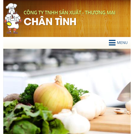
TIẾNG VIỆT
Mọi chi tiết liên hệ
0919 200 834
MENU
TRANG CHỦ
GIỚI THIỆU
SẢN PHẨM
Thớt Gỗ
Chén Gỗ
Vá Múc Canh
Xẻng Xào Gỗ
Gạt Tàn