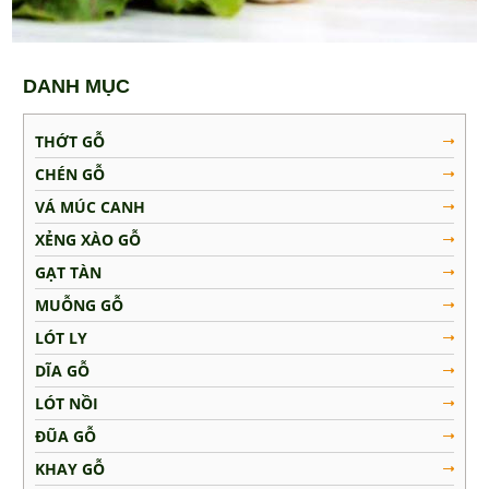
Muỗng Gỗ
Lót Ly
DANH MỤC
Dĩa Gỗ
Lót Nồi
THỚT GỖ
Đũa Gỗ
CHÉN GỖ
Khay Gỗ
VÁ MÚC CANH
Tô Gỗ
XẺNG XÀO GỖ
MẸO VẶT NHÀ BẾP
GẠT TÀN
MUỖNG GỖ
LIÊN HỆ
LÓT LY
DĨA GỖ
LÓT NỒI
ĐŨA GỖ
KHAY GỖ