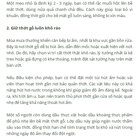
Một mẹo nhỏ là định kỳ 2 - 3 ngày, bạn có thể rắc muối hột lên bề
mặt thớt, dùng nửa quả chanh chà đều. Cách này giúp loại bỏ vi
khuẩn, đồng thời giữ cho bề mặt gỗ luôn sáng, không bị xỉn màu.
2. Giữ thớt gỗ luôn khô ráo
Mùa mưa thường khiến căn bếp bị ẩm, nhất là khu vực gần bồn rửa.
Đây là nơi thớt gỗ dễ bị hút ẩm, dẫn đến mốc hoặc xuất hiện vết nứt
nhỏ. Do đó, hãy chọn vị trí cất thớt thật khô ráo, lý tưởng nhất là kệ
treo hoặc giá đựng có khe thoáng, tránh đặt sát tường hay trên mặt
bàn ướt.
Nếu điều kiện cho phép, bạn có thể đặt một túi hút ẩm hoặc vài
viên than hoạt tính gần nơi bảo quản thớt. Các vật liệu này có khả
năng hút hơi nước trong không khí giúp giảm độ ẩm đáng kể. Ngoài
ra, khi trời âm u, bạn nên tranh thủ phơi thớt gần cửa sổ hoặc quạt
nhẹ để tăng khả năng thoát hơi ẩm.
Một số người còn dùng dầu thực vật hoặc dầu khoáng thực phẩm
để phủ nhẹ lên bề mặt thớt gỗ. Lớp dầu này giúp ngăn nước thấm
sâu vào thớt, đồng thời hạn chế tình trạng thớt bị khô và nứt trong
những ngày độ ẩm thay đổi đột ngột.