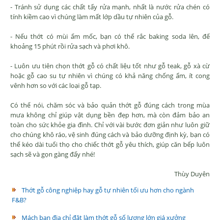
- Tránh sử dụng các chất tẩy rửa mạnh, nhất là nước rửa chén có
tính kiềm cao vì chúng làm mất lớp dầu tự nhiên của gỗ.
- Nếu thớt có mùi ẩm mốc, bạn có thể rắc baking soda lên, để
khoảng 15 phút rồi rửa sạch và phơi khô.
- Luôn ưu tiên chọn thớt gỗ có chất liệu tốt như gỗ teak, gỗ xà cừ
hoặc gỗ cao su tự nhiên vì chúng có khả năng chống ẩm, ít cong
vênh hơn so với các loại gỗ tạp.
Có thể nói, chăm sóc và bảo quản thớt gỗ đúng cách trong mùa
mưa không chỉ giúp vật dụng bền đẹp hơn, mà còn đảm bảo an
toàn cho sức khỏe gia đình. Chỉ với vài bước đơn giản như luôn giữ
cho chúng khô ráo, vệ sinh đúng cách và bảo dưỡng định kỳ, bạn có
thể kéo dài tuổi thọ cho chiếc thớt gỗ yêu thích, giúp căn bếp luôn
sạch sẽ và gọn gàng đấy nhé!
Thùy Duyên
Thớt gỗ công nghiệp hay gỗ tự nhiên tối ưu hơn cho ngành
F&B?
Mách bạn địa chỉ đặt làm thớt gỗ số lượng lớn giá xưởng