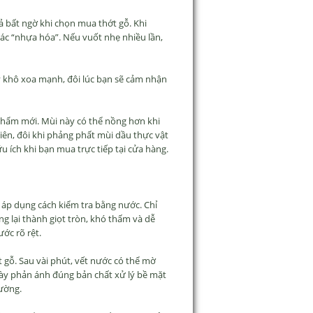
ả bất ngờ khi chọn mua thớt gỗ. Khi
iác “nhựa hóa”. Nếu vuốt nhẹ nhiều lần,
ay khô xoa mạnh, đôi lúc bạn sẽ cảm nhận
 phẩm mới. Mùi này có thể nồng hơn khi
iên, đôi khi phảng phất mùi dầu thực vật
 ích khi bạn mua trực tiếp tại cửa hàng.
áp dụng cách kiểm tra bằng nước. Chỉ
ng lại thành giọt tròn, khó thấm và dễ
ớc rõ rệt.
 gỗ. Sau vài phút, vết nước có thể mờ
ày phản ánh đúng bản chất xử lý bề mặt
hường.