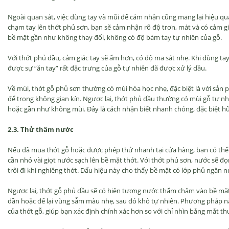
Ngoài quan sát, việc dùng tay và mũi để cảm nhận cũng mang lại hiệu qu
chạm tay lên thớt phủ sơn, bạn sẽ cảm nhận rõ độ trơn, mát và có cảm g
bề mặt gần như không thay đổi, không có độ bám tay tự nhiên của gỗ.
Với thớt phủ dầu, cảm giác tay sẽ ấm hơn, có độ ma sát nhẹ. Khi dùng t
được sự “ăn tay” rất đặc trưng của gỗ tự nhiên đã được xử lý dầu.
Về mùi, thớt gỗ phủ sơn thường có mùi hóa học nhẹ, đặc biệt là với sản
để trong không gian kín. Ngược lại, thớt phủ dầu thường có mùi gỗ tự nh
hoặc gần như không mùi. Đây là cách nhận biết nhanh chóng, đặc biệt hữu
2.3. Thử thấm nước
Nếu đã mua thớt gỗ hoặc được phép thử nhanh tại cửa hàng, bạn có thể 
cần nhỏ vài giọt nước sạch lên bề mặt thớt. Với thớt phủ sơn, nước sẽ đọ
trôi đi khi nghiêng thớt. Dấu hiệu này cho thấy bề mặt có lớp phủ ngăn nư
Ngược lại, thớt gỗ phủ dầu sẽ có hiện tượng nước thấm chậm vào bề mặt
dần hoặc để lại vùng sẫm màu nhẹ, sau đó khô tự nhiên. Phương pháp n
của thớt gỗ, giúp bạn xác định chính xác hơn so với chỉ nhìn bằng mắt t