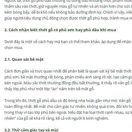
Ngược lại, thớt gỗ phủ dầu thường sử dụng dầu khoáng thực phẩm hoặc 
thấm sâu vào thớt, giữ nguyên màu gỗ tự nhiên và an toàn hơn cho sức 
kém bóng bẩy, dễ bị khô nếu không bảo dưỡng định kỳ. Chính vì vậy, việc
giúp người tiêu dùng chủ động chọn được thớt gỗ phù hợp, tránh mua 
2. Cách nhận biết thớt gỗ có phủ sơn hay phủ dầu khi mua
Dưới đây là một số cách hay mà bạn có thể tham khảo, áp dụng để nhận 
chọn mua.
2.1. Quan sát bề mặt
Cách đơn giản và trực quan nhất để phân biệt là quan sát kỹ bề mặt thớt
phủ sơn, bề mặt thường rất bóng, phản chiếu ánh sáng rõ rệt, tạo cảm g
bên ngoài. Màu sắc thớt thường đồng đều bất thường, ít thấy rõ vân gỗ t
thấy lớp phủ như một lớp “áo” nằm trên bề mặt gỗ.
Trong khi đó, thớt gỗ phủ dầu có độ bóng nhẹ hoặc gần như mờ. Vân gỗ 
toàn đồng nhất. Bề mặt cho cảm giác tự nhiên, không quá trơn, đôi khi
trong thay vì tạo lớp phủ bên ngoài. Nếu đặt hai loại thớt cạnh nhau, sự 
nhiên” của gỗ sẽ khá rõ ràng, kể cả với người ít kinh nghiệm.
2.2. Thử cảm giác tay và mùi