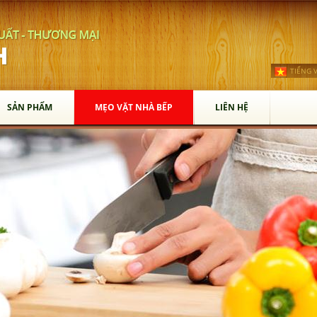
TIẾNG V
SẢN PHẨM
MẸO VẶT NHÀ BẾP
LIÊN HỆ