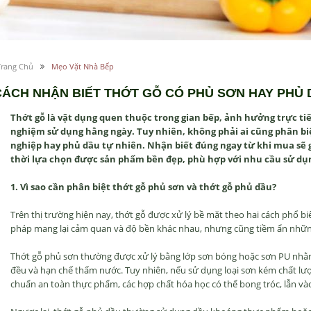
Trang Chủ
Mẹo Vặt Nhà Bếp
CÁCH NHẬN BIẾT THỚT GỖ CÓ PHỦ SƠN HAY PHỦ 
Thớt gỗ là vật dụng quen thuộc trong gian bếp, ảnh hưởng trực ti
nghiệm sử dụng hằng ngày. Tuy nhiên, không phải ai cũng phân bi
nghiệp hay phủ dầu tự nhiên. Nhận biết đúng ngay từ khi mua sẽ g
thời lựa chọn được sản phẩm bền đẹp, phù hợp với nhu cầu sử dụn
1. Vì sao cần phân biệt thớt gỗ phủ sơn và thớt gỗ phủ dầu?
Trên thị trường hiện nay, thớt gỗ được xử lý bề mặt theo hai cách phổ 
pháp mang lại cảm quan và độ bền khác nhau, nhưng cũng tiềm ẩn nhữn
Thớt gỗ phủ sơn thường được xử lý bằng lớp sơn bóng hoặc sơn PU nhằ
đều và hạn chế thấm nước. Tuy nhiên, nếu sử dụng loại sơn kém chất lư
chuẩn an toàn thực phẩm, các hợp chất hóa học có thể bong tróc, lẫn và