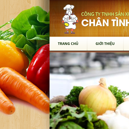
TRANG CHỦ
GIỚI THIỆU
TRANG CHỦ
GIỚI THIỆU
SẢN PHẨM
Thớt Gỗ
Chén Gỗ
Vá Múc Canh
Xẻng Xào Gỗ
Gạt Tàn
Muỗng Gỗ
Lót Ly
Dĩa Gỗ