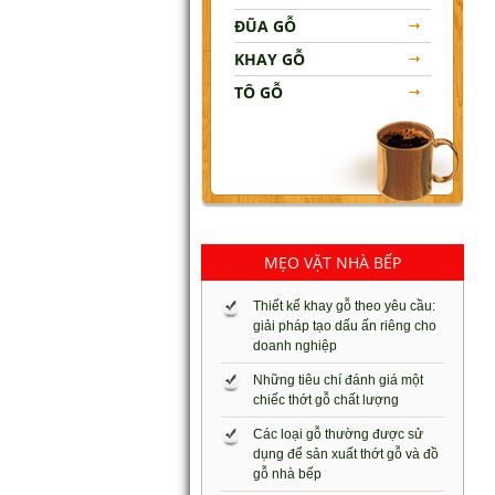
ĐŨA GỖ
KHAY GỖ
TÔ GỖ
MẸO VẶT NHÀ BẾP
Thiết kế khay gỗ theo yêu cầu:
giải pháp tạo dấu ấn riêng cho
doanh nghiệp
Những tiêu chí đánh giá một
chiếc thớt gỗ chất lượng
Các loại gỗ thường được sử
dụng để sản xuất thớt gỗ và đồ
gỗ nhà bếp