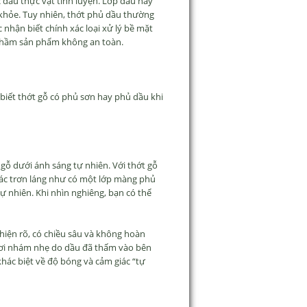
dầu thực vật tinh luyện. Lớp dầu này
khỏe. Tuy nhiên, thớt phủ dầu thường
 nhận biết chính xác loại xử lý bề mặt
nhầm sản phẩm không an toàn.
biết thớt gỗ có phủ sơn hay phủ dầu khi
 gỗ dưới ánh sáng tự nhiên. Với thớt gỗ
iác trơn láng như có một lớp màng phủ
ự nhiên. Khi nhìn nghiêng, bạn có thể
hiện rõ, có chiều sâu và không hoàn
 hơi nhám nhẹ do dầu đã thấm vào bên
khác biệt về độ bóng và cảm giác “tự