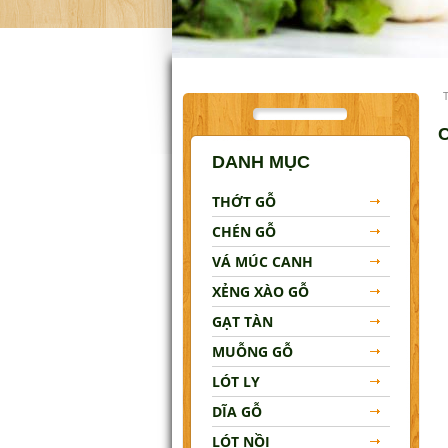
Lót Nồi
Đũa Gỗ
Khay Gỗ
Tô Gỗ
DANH MỤC
MẸO VẶT NHÀ BẾP
THỚT GỖ
LIÊN HỆ
CHÉN GỖ
VÁ MÚC CANH
XẺNG XÀO GỖ
GẠT TÀN
MUỖNG GỖ
LÓT LY
DĨA GỖ
LÓT NỒI