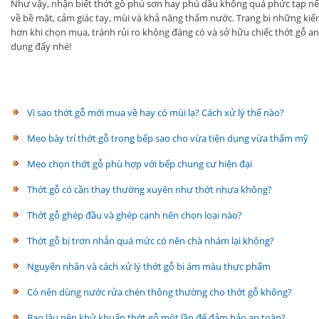
Như vậy, nhận biết thớt gỗ phủ sơn hay phủ dầu không quá phức tạp n
về bề mặt, cảm giác tay, mùi và khả năng thấm nước. Trang bị những kiến
hơn khi chọn mua, tránh rủi ro không đáng có và sở hữu chiếc thớt gỗ a
dụng đấy nhé!
Vì sao thớt gỗ mới mua về hay có mùi lạ? Cách xử lý thế nào?
Mẹo bày trí thớt gỗ trong bếp sao cho vừa tiện dụng vừa thẩm mỹ
Mẹo chọn thớt gỗ phù hợp với bếp chung cư hiện đại
Thớt gỗ có cần thay thường xuyên như thớt nhựa không?
Thớt gỗ ghép đầu và ghép cạnh nên chọn loại nào?
Thớt gỗ bị trơn nhẵn quá mức có nên chà nhám lại không?
Nguyên nhân và cách xử lý thớt gỗ bị ám màu thực phẩm
Có nên dùng nước rửa chén thông thường cho thớt gỗ không?
Bao lâu nên khử khuẩn thớt gỗ một lần để đảm bảo an toàn?