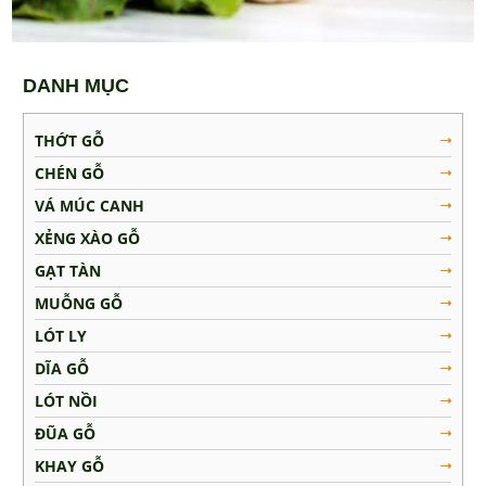
Muỗng Gỗ
Lót Ly
DANH MỤC
Dĩa Gỗ
Lót Nồi
THỚT GỖ
Đũa Gỗ
CHÉN GỖ
Khay Gỗ
VÁ MÚC CANH
Tô Gỗ
XẺNG XÀO GỖ
MẸO VẶT NHÀ BẾP
GẠT TÀN
MUỖNG GỖ
LIÊN HỆ
LÓT LY
DĨA GỖ
LÓT NỒI
ĐŨA GỖ
KHAY GỖ