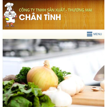
TIẾNG VIỆT
Mọi chi tiết liên hệ
0919 200 834
MENU
TRANG CHỦ
GIỚI THIỆU
SẢN PHẨM
Thớt Gỗ
Chén Gỗ
Vá Múc Canh
Xẻng Xào Gỗ
Gạt Tàn