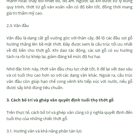
mạnh hoặc thay đổi nhiệt độ, độ ẩm. Ngược lại, khi được xử lý đúng
quy trình, thớt từ gỗ vân xoắn vẫn có độ bền tốt, đồng thời mang
giá trị thẩm mỹ cao.
2.3. Vân đầu
Vân đầu là dạng cắt gỗ vuông góc với thân cây, để lộ các đầu sợi gỗ
hướng thẳng lên bề mặt thớt. Đây được xem là cấu trúc tối ưu nhất
về độ bền cho thớt gỗ. Khi dao tác động, các sợi gỗ có xu hướng
tách ra rồi tự khép lại, giảm đáng kể mức độ hư hại.
Nhờ đặc tính này, thớt vân đầu chịu lực chặt tốt, ít để lại vết dao sâu
và có tuổi thọ cao hơn so với các dạng vân khác. Ngoài ra, cấu trúc
vân đầu còn giúp hạn chế cong vênh khi tiếp xúc với nước, nếu gỗ
được sấy khô đúng tiêu chuẩn.
3. Cách bố trí và ghép vân quyết định tuổi thọ thớt gỗ
Trên thực tế, cách bố trí và ghép vân cũng có ý nghĩa quyết định đến
tuổi thọ của những chiếc thớt gỗ.
3.1. Hướng vân và khả năng phân tán lực