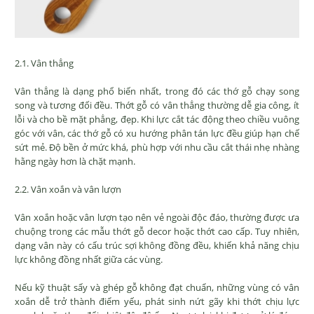
2.1. Vân thẳng
Vân thẳng là dạng phổ biến nhất, trong đó các thớ gỗ chạy song
song và tương đối đều. Thớt gỗ có vân thẳng thường dễ gia công, ít
lỗi và cho bề mặt phẳng, đẹp. Khi lực cắt tác động theo chiều vuông
góc với vân, các thớ gỗ có xu hướng phân tán lực đều giúp hạn chế
sứt mẻ. Độ bền ở mức khá, phù hợp với nhu cầu cắt thái nhẹ nhàng
hằng ngày hơn là chặt mạnh.
2.2. Vân xoắn và vân lượn
Vân xoắn hoặc vân lượn tạo nên vẻ ngoài độc đáo, thường được ưa
chuộng trong các mẫu thớt gỗ decor hoặc thớt cao cấp. Tuy nhiên,
dạng vân này có cấu trúc sợi không đồng đều, khiến khả năng chịu
lực không đồng nhất giữa các vùng.
Nếu kỹ thuật sấy và ghép gỗ không đạt chuẩn, những vùng có vân
xoắn dễ trở thành điểm yếu, phát sinh nứt gãy khi thớt chịu lực