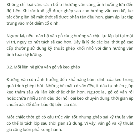
Không chỉ loại vân, cách bố trí hướng vân cũng ảnh hưởng lớn đến
độ bền. Khi các khối gỗ được ghép sao cho hướng vân xen kẽ, lực
tác động lên bề mặt thớt sẽ được phân tán đều hơn, giảm áp lực tập
trung vào một điểm cố định.
Ngược lại, nếu toàn bộ vân gỗ cùng hướng và chịu lực lặp lại tại một
vị trí, nguy cơ nứt tách sẽ cao hơn. Đây là lý do các loại thớt gỗ cao
cấp thường sử dụng kỹ thuật ghép khối nhỏ với định hướng vân
tính toán kỹ lưỡng.
3.2. Mối liên hệ giữa vân gỗ và keo ghép
Đường vân còn ảnh hưởng đến khả năng bám dính của keo trong
quá trình ghép thớt. Những bề mặt có vân đều, ít dầu tự nhiên giúp
keo thấm sâu và liên kết chắc chắn hơn. Ngược lại, gỗ có vân rối
hoặc chứa nhiều tinh dầu đòi hỏi loại keo chuyên dụng, thời gian ép
chuẩn xác để đảm bảo độ bền lâu dài.
Một chiếc thớt gỗ có cấu trúc vân tốt nhưng ghép sai kỹ thuật vẫn
có thể bị tách lớp sau thời gian sử dụng. Vì vậy, vân gỗ và kỹ thuật
gia công luôn phải song hành.