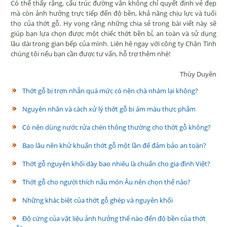
Có thể thấy rằng, cấu trúc đường vân không chỉ quyết định vẻ đẹp
mà còn ảnh hưởng trực tiếp đến độ bền, khả năng chịu lực và tuổi
thọ của thớt gỗ. Hy vọng rằng những chia sẻ trong bài viết này sẽ
giúp bạn lựa chọn được một chiếc thớt bền bỉ, an toàn và sử dụng
lâu dài trong gian bếp của mình. Liên hệ ngay với công ty Chân Tình
chúng tôi nếu bạn cần được tư vấn, hỗ trợ thêm nhé!
Thùy Duyên
Thớt gỗ bị trơn nhẵn quá mức có nên chà nhám lại không?
Nguyên nhân và cách xử lý thớt gỗ bị ám màu thực phẩm
Có nên dùng nước rửa chén thông thường cho thớt gỗ không?
Bao lâu nên khử khuẩn thớt gỗ một lần để đảm bảo an toàn?
Thớt gỗ nguyên khối dày bao nhiêu là chuẩn cho gia đình Việt?
Thớt gỗ cho người thích nấu món Âu nên chọn thế nào?
Những khác biệt của thớt gỗ ghép và nguyên khối
Độ cứng của vật liệu ảnh hưởng thế nào đến độ bền của thớt