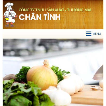
TIẾNG VIỆT
Mọi chi tiết liên hệ
0919 200 834
MENU
TRANG CHỦ
GIỚI THIỆU
SẢN PHẨM
Thớt Gỗ
Chén Gỗ
Vá Múc Canh
Xẻng Xào Gỗ
Gạt Tàn