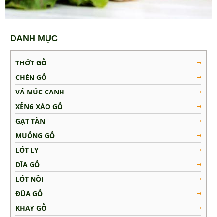
Muỗng Gỗ
Lót Ly
DANH MỤC
Dĩa Gỗ
Lót Nồi
THỚT GỖ
Đũa Gỗ
CHÉN GỖ
Khay Gỗ
VÁ MÚC CANH
Tô Gỗ
XẺNG XÀO GỖ
MẸO VẶT NHÀ BẾP
GẠT TÀN
MUỖNG GỖ
LIÊN HỆ
LÓT LY
DĨA GỖ
LÓT NỒI
ĐŨA GỖ
KHAY GỖ