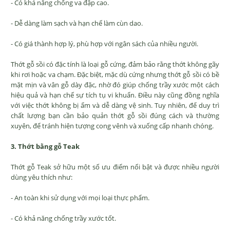
- Có khả năng chống va đập cao.
- Dễ dàng làm sạch và hạn chế làm cùn dao.
- Có giá thành hợp lý, phù hợp với ngân sách của nhiều người.
Thớt gỗ sồi có đặc tính là loại gỗ cứng, đảm bảo rằng thớt không gãy
khi rơi hoặc va chạm. Đặc biệt, mặc dù cứng nhưng thớt gỗ sồi có bề
mặt mịn và vân gỗ dày đặc, nhờ đó giúp chống trầy xước một cách
hiệu quả và hạn chế sự tích tụ vi khuẩn. Điều này cũng đồng nghĩa
với việc thớt không bị ẩm và dễ dàng vệ sinh. Tuy nhiên, để duy trì
chất lượng bạn cần bảo quản thớt gỗ sồi đúng cách và thường
xuyên, để tránh hiện tượng cong vênh và xuống cấp nhanh chóng.
3. Thớt bằng gỗ Teak
Thớt gỗ Teak sở hữu một số ưu điểm nổi bật và được nhiều người
dùng yêu thích như:
- An toàn khi sử dụng với mọi loại thực phẩm.
- Có khả năng chống trầy xước tốt.