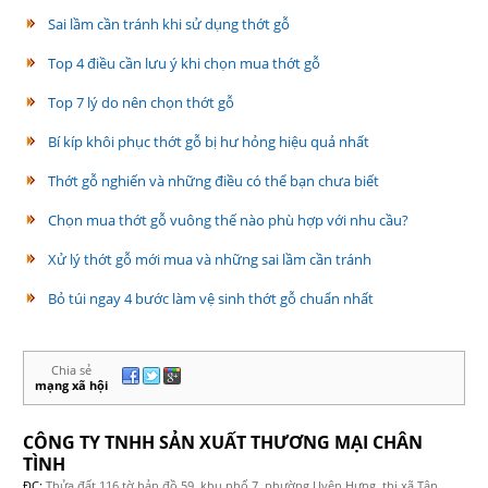
Sai lầm cần tránh khi sử dụng thớt gỗ
Top 4 điều cần lưu ý khi chọn mua thớt gỗ
Top 7 lý do nên chọn thớt gỗ
Bí kíp khôi phục thớt gỗ bị hư hỏng hiệu quả nhất
Thớt gỗ nghiến và những điều có thể bạn chưa biết
Chọn mua thớt gỗ vuông thế nào phù hợp với nhu cầu?
Xử lý thớt gỗ mới mua và những sai lầm cần tránh
Bỏ túi ngay 4 bước làm vệ sinh thớt gỗ chuẩn nhất
Chia sẻ
mạng xã hội
LIÊN HỆ
CÔNG TY TNHH SẢN XUẤT THƯƠNG MẠI CHÂN
TÌNH
ĐC:
Thửa đất 116 tờ bản đồ 59, khu phố 7, phường Uyên Hưng, thị xã Tân