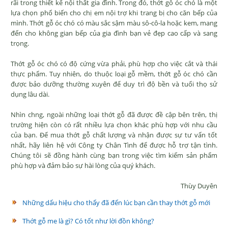
rãi trong thiết kế nội thất gia đình. Trong đó, thớt gỗ óc chó là một
lựa chọn phổ biến cho chị em nội trợ khi trang bị cho căn bếp của
mình. Thớt gỗ óc chó có màu sắc sậm màu sô-cô-la hoặc kem, mang
đến cho không gian bếp của gia đình bạn vẻ đẹp cao cấp và sang
trọng.
Thớt gỗ óc chó có độ cứng vừa phải, phù hợp cho việc cắt và thái
thực phẩm. Tuy nhiên, do thuộc loại gỗ mềm, thớt gỗ óc chó cần
được bảo dưỡng thường xuyên để duy trì độ bền và tuổi thọ sử
dụng lâu dài.
Nhìn chng, ngoài những loại thớt gỗ đã được đề cập bên trên, thị
trường hiện còn có rất nhiều lựa chọn khác phù hợp với nhu cầu
của bạn. Để mua thớt gỗ chất lượng và nhận được sự tư vấn tốt
nhất, hãy liên hệ với Công ty Chân Tình để được hỗ trợ tận tình.
Chúng tôi sẽ đồng hành cùng bạn trong việc tìm kiếm sản phẩm
phù hợp và đảm bảo sự hài lòng của quý khách.
Thùy Duyên
Những dấu hiệu cho thấy đã đến lúc bạn cần thay thớt gỗ mới
Thớt gỗ me là gì? Có tốt như lời đồn không?