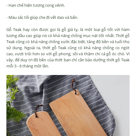
- Hạn chế hiện tượng cong vênh.
- Màu sắc tối giúp che đi vết dao và bẩn.
Gỗ Teak hay còn được gọi là gỗ giá tỵ, là một loại gỗ tốt với hàm
lượng dầu cao giúp nó có khả năng chống mục nát tốt nhất. Thớt gỗ
Teak cũng có khả năng chống xước đặc biệt, tăng độ bền và tuổi thọ
sử dụng. Ngoài ra, thớt gỗ Teak cũng có khả năng chống co ngót
cao, vượt trội hơn so với gỗ phong, sồi và thậm chí cả gỗ óc chó. Vì
vậy, để duy trì độ bền của thớt bạn chỉ cần bảo dưỡng thớt gỗ Teak
mỗi 3 - 6 tháng một lần.