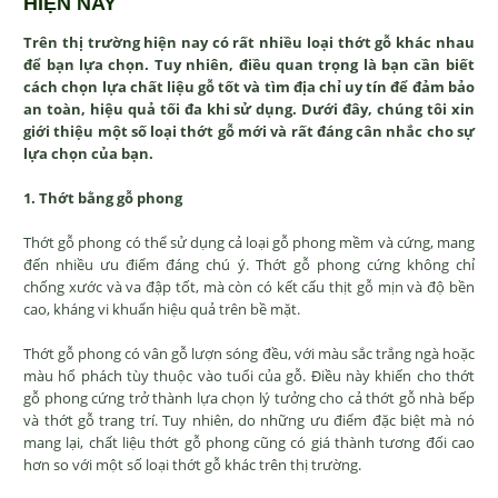
HIỆN NAY
Trên thị trường hiện nay có rất nhiều loại thớt gỗ khác nhau
để bạn lựa chọn. Tuy nhiên, điều quan trọng là bạn cần biết
cách chọn lựa chất liệu gỗ tốt và tìm địa chỉ uy tín để đảm bảo
an toàn, hiệu quả tối đa khi sử dụng. Dưới đây, chúng tôi xin
giới thiệu một số loại thớt gỗ mới và rất đáng cân nhắc cho sự
lựa chọn của bạn.
1. Thớt bằng gỗ phong
Thớt gỗ phong có thể sử dụng cả loại gỗ phong mềm và cứng, mang
đến nhiều ưu điểm đáng chú ý. Thớt gỗ phong cứng không chỉ
chống xước và va đập tốt, mà còn có kết cấu thịt gỗ mịn và độ bền
cao, kháng vi khuẩn hiệu quả trên bề mặt.
Thớt gỗ phong có vân gỗ lượn sóng đều, với màu sắc trắng ngà hoặc
màu hổ phách tùy thuộc vào tuổi của gỗ. Điều này khiến cho thớt
gỗ phong cứng trở thành lựa chọn lý tưởng cho cả thớt gỗ nhà bếp
và thớt gỗ trang trí. Tuy nhiên, do những ưu điểm đặc biệt mà nó
mang lại, chất liệu thớt gỗ phong cũng có giá thành tương đối cao
hơn so với một số loại thớt gỗ khác trên thị trường.