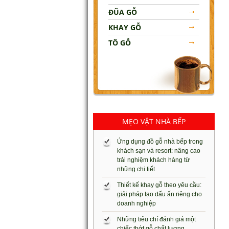
ĐŨA GỖ
KHAY GỖ
TÔ GỖ
MẸO VẶT NHÀ BẾP
Ứng dụng đồ gỗ nhà bếp trong
khách sạn và resort: nâng cao
trải nghiệm khách hàng từ
những chi tiết
Thiết kế khay gỗ theo yêu cầu:
giải pháp tạo dấu ấn riêng cho
doanh nghiệp
Những tiêu chí đánh giá một
chiếc thớt gỗ chất lượng