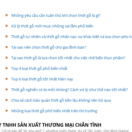
Những yêu cầu cần tuân thủ khi chọn thớt gỗ là gì?
Xử lý thớt gỗ mới mua: những sai lầm phổ biến
Thớt gỗ tự nhiên và thớt gỗ nhân tạo: sự khác biệt và lựa chọn phù 
Tại sao nên chọn thớt gỗ cho gia đình bạn?
Tại sao thớt gỗ là lựa chọn tốt nhất cho việc chế biến thực phẩm?
Top 4 loại thớt gỗ phổ biến nhất
Top 6 loại thớt gỗ tốt nhất hiện nay
Thớt gỗ nghiến có bị mốc không? Cách xử lý như thế nào tốt nhất?
Chia sẻ cách bảo quản thớt gỗ bền lâu không nên bỏ qua
Những loại thớt gỗ phổ biến nhất trên thị trường
Y TNHH SẢN XUẤT THƯƠNG MẠI CHÂN TÌNH
 116 tờ bản đồ 59, khu phố 7, phường Uyên Hưng, thị xã Tân Uyên, tỉnh Bình Dương