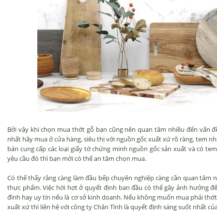
Bởi vậy khi chọn mua thớt gỗ bạn cũng nên quan tâm nhiều đến vấn đ
nhất hãy mua ở cửa hàng, siêu thị với nguồn gốc xuất xứ rõ ràng, tem n
bán cung cấp các loại giấy tờ chứng minh nguồn gốc sản xuất và có tem
yêu cầu đó thì bạn mới có thể an tâm chọn mua.
Có thể thấy rằng càng làm đầu bếp chuyên nghiệp càng cần quan tâm nh
thực phẩm. Việc hời hợt ở quyết định ban đầu có thể gây ảnh hưởng đế
đình hay uy tín nếu là cơ sở kinh doanh. Nếu không muốn mua phải thớ
xuất xứ thì liên hệ với công ty Chân Tình là quyết định sáng suốt nhất củ