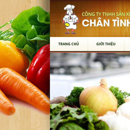
TRANG CHỦ
GIỚI THIỆU
TRANG CHỦ
GIỚI THIỆU
SẢN PHẨM
Thớt Gỗ
Chén Gỗ
Vá Múc Canh
Xẻng Xào Gỗ
Gạt Tàn
Muỗng Gỗ
Lót Ly
Dĩa Gỗ