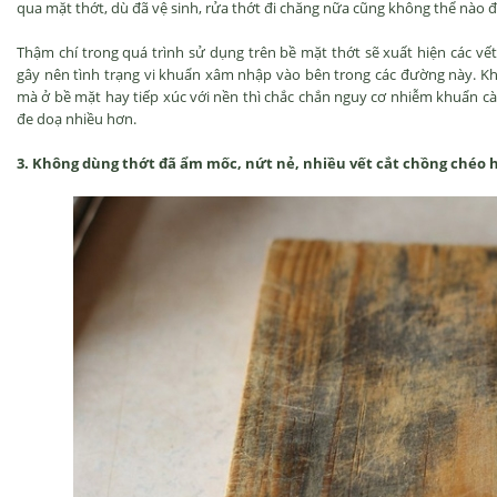
qua mặt thớt, dù đã vệ sinh, rửa thớt đi chăng nữa cũng không thể nào 
Thậm chí trong quá trình sử dụng trên bề mặt thớt sẽ xuất hiện các vế
gây nên tình trạng vi khuẩn xâm nhập vào bên trong các đường này. K
mà ở bề mặt hay tiếp xúc với nền thì chắc chắn nguy cơ nhiễm khuẩn cà
đe doạ nhiều hơn.
3. Không dùng thớt đã ẩm mốc, nứt nẻ, nhiều vết cắt chồng chéo 