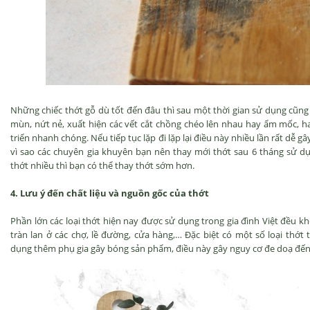
Những chiếc thớt gỗ dù tốt đến đâu thì sau một thời gian sử dụng cũng 
mùn, nứt nẻ, xuất hiện các vết cắt chồng chéo lên nhau hay ẩm mốc, h
triển nhanh chóng. Nếu tiếp tục lặp đi lặp lại điều này nhiều lần rất dễ 
vì sao các chuyên gia khuyên bạn nên thay mới thớt sau 6 tháng sử d
thớt nhiều thì bạn có thể thay thớt sớm hơn.
4. Lưu ý đến chất liệu và nguồn gốc của thớt
Phần lớn các loại thớt hiện nay được sử dụng trong gia đình Việt đều 
tràn lan ở các chợ, lề đường, cửa hàng,… Đặc biệt có một số loại thớt 
dụng thêm phụ gia gây bóng sản phẩm, điều này gây nguy cơ đe doạ đến 