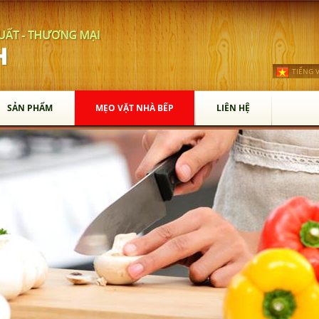
TIẾNG V
SẢN PHẨM
MẸO VẶT NHÀ BẾP
LIÊN HỆ