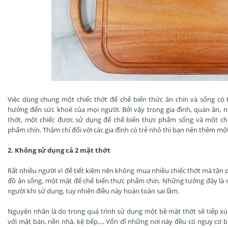
Việc dùng chung một chiếc thớt để chế biến thức ăn chín và sống có
hưởng đến sức khoẻ của mọi người. Bởi vậy trong gia đình, quán ăn, n
thớt, một chiếc được sử dụng để chế biến thực phẩm sống và một chi
phẩm chín. Thậm chí đối với các gia đình có trẻ nhỏ thì bạn nên thêm một
2. Không sử dụng cả 2 mặt thớt
Rất nhiều người vì để tiết kiệm nên không mua nhiều chiếc thớt mà tận d
đồ ăn sống, một mặt để chế biến thực phẩm chín. Những tưởng đây là c
người khi sử dụng, tuy nhiên điều này hoàn toàn sai lầm.
Nguyên nhân là do trong quá trình sử dụng một bề mặt thớt sẽ tiếp xúc
với mặt bàn, nền nhà, kệ bếp,… Vốn dĩ những nơi này đều có nguy cơ b