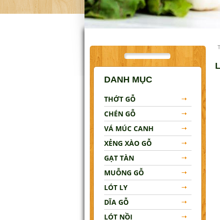
Lót Nồi
Đũa Gỗ
Khay Gỗ
Tô Gỗ
DANH MỤC
MẸO VẶT NHÀ BẾP
THỚT GỖ
LIÊN HỆ
CHÉN GỖ
VÁ MÚC CANH
XẺNG XÀO GỖ
GẠT TÀN
MUỖNG GỖ
LÓT LY
DĨA GỖ
LÓT NỒI