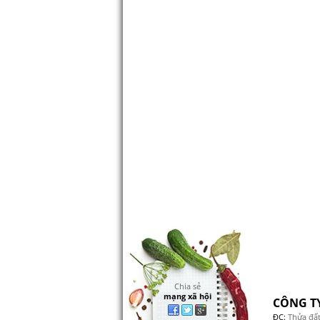
Chia sẻ
mạng xã hội
CÔNG T
ĐC:
Thửa đất