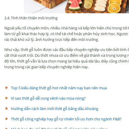
2.4. T
ính thân thi
ện m
ôi tr
ư
ờng
Ngo
ài y
ếu tố chuy
ên môn, nhi
ều nh
à hàng và b
ếp lớn hiện ch
ú tr
ọng tới 
l
àm t
ừ gỗ khai th
ác h
ợp l
ý, có th
ể t
ái ch
ế hoặc ph
ân h
ủy sinh học. Ng
ư
ợc
rác th
ải kh
ó x
ử l
ý,
ảnh h
ư
ởng trực tiếp
đ
ến m
ôi tr
ư
ờng.
Nh
ư v
ậy, thớt gỗ lu
ôn
đư
ợc c
ác
đ
ầu bếp chuy
ên nghi
ệp
ưu ti
ên b
ởi t
ính
c
ắt th
ái v
ư
ợt trội. D
ù th
ớt nhựa c
ó
ưu đi
ểm về gi
á thành và tr
ọng l
ư
ợng 
đ
ộ lớn, thớt gỗ vẫn l
à l
ựa chọn mang lại hiệu quả d
ài lâu.
Đ
ây c
ũng ch
ính 
tr
ọng trong c
ác gian b
ếp chuy
ên nghi
ệp hiện nay.
Top 5 kiểu dáng thớt gỗ hot nhất năm nay bạn nên mua
Vì sao thớt gỗ dễ cong vênh vào mùa nóng?
Hướng dẫn cách làm mới thớt gỗ bằng dầu khoáng
Thớt gỗ công nghiệp hay gỗ tự nhiên tối ưu hơn cho ngành F&B?