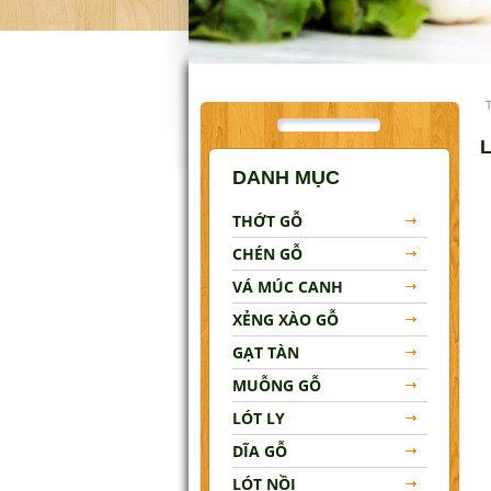
Lót Nồi
Đũa Gỗ
Khay Gỗ
Tô Gỗ
DANH MỤC
MẸO VẶT NHÀ BẾP
THỚT GỖ
LIÊN HỆ
CHÉN GỖ
VÁ MÚC CANH
XẺNG XÀO GỖ
GẠT TÀN
MUỖNG GỖ
LÓT LY
DĨA GỖ
LÓT NỒI