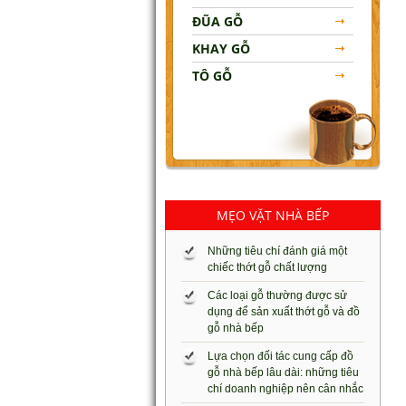
ĐŨA GỖ
KHAY GỖ
TÔ GỖ
MẸO VẶT NHÀ BẾP
Những tiêu chí đánh giá một
chiếc thớt gỗ chất lượng
Các loại gỗ thường được sử
dụng để sản xuất thớt gỗ và đồ
gỗ nhà bếp
Lựa chọn đối tác cung cấp đồ
gỗ nhà bếp lâu dài: những tiêu
chí doanh nghiệp nên cân nhắc