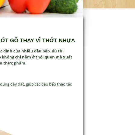
HỚT GỖ THAY VÌ THỚT NHỰA
ặc
đ
ịnh của nhiều
đ
ầu bếp, d
ù th
ị
o không ch
ỉ nằm ở th
ói quen mà xu
ất
ến thực phẩm.
 dụng d
ày
đ
ặc, gi
úp các
đ
ầu bếp thao t
ác