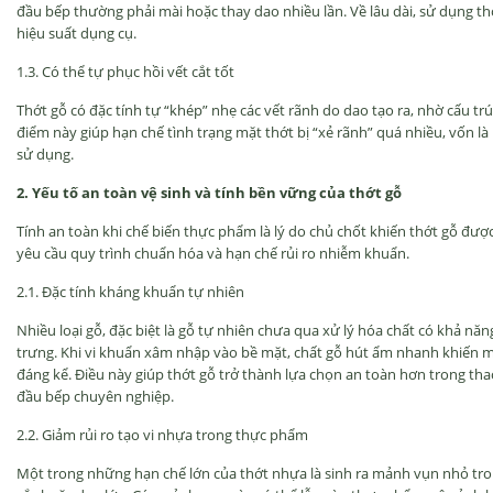
đ
ầu bếp th
ư
ờng phải m
ài ho
ặc thay dao nhiều lần. Về l
âu dài, s
ử dụng thớ
hi
ệu suất dụng cụ.
1.3. C
ó th
ể tự phục hồi vết cắt tốt
Thớt gỗ c
ó
đ
ặc t
ính t
ự “kh
ép” nh
ẹ c
ác v
ết r
ãnh do dao t
ạo ra, nhờ cấu tr
ú
đi
ểm n
ày giúp h
ạn chế t
ình tr
ạng mặt thớt bị “xẻ r
ãnh” quá nhi
ều, vốn l
à
s
ử dụng.
2. Yếu tố an to
àn v
ệ sinh v
à tính b
ền vững của thớt gỗ
T
ính an toàn khi ch
ế biến thực phẩm l
à lý do ch
ủ chốt khiến thớt gỗ
đư
ợ
y
êu c
ầu quy tr
ình chu
ẩn h
óa và h
ạn chế rủi ro nhiễm khuẩn.
2.1.
Đ
ặc t
ính kháng khu
ẩn tự nhi
ên
Nhi
ều loại gỗ,
đ
ặc biệt l
à g
ỗ tự nhi
ên ch
ưa qua x
ử l
ý hóa ch
ất c
ó kh
ả n
ăn
tr
ưng. Khi vi khu
ẩn x
âm nh
ập v
ào b
ề mặt, chất gỗ h
út
ẩm nhanh khiến 
đ
áng k
ể.
Đi
ều n
ày giúp th
ớt gỗ trở th
ành l
ựa chọn an to
àn h
ơn trong tha
đ
ầu bếp chuy
ên nghi
ệp.
2.2. Giảm rủi ro tạo vi nhựa trong thực phẩm
Một trong những hạn chế lớn của thớt nhựa l
à sinh ra m
ảnh vụn nhỏ tr