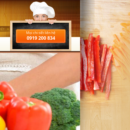
IỆT
Mọi chi tiết liên hệ
0919 200 834