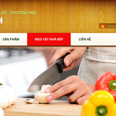
TIẾNG V
SẢN PHẨM
MẸO VẶT NHÀ BẾP
LIÊN HỆ