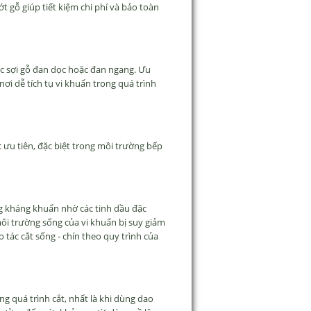
t gỗ gi
úp ti
ết kiệm chi ph
í và b
ảo to
àn
c s
ợi gỗ
đan d
ọc hoặc
đan ngang. Ưu
 n
ơi d
ễ t
ích t
ụ vi khuẩn trong qu
á trình
c
ưu ti
ên,
đ
ặc biệt trong m
ôi tr
ư
ờng bếp
g kh
áng khu
ẩn nhờ c
ác tinh d
ầu
đ
ặc
m
ôi tr
ư
ờng sống của vi khuẩn bị suy giảm
o t
ác c
ắt sống - ch
ín theo quy trình c
ủa
ong qu
á trình c
ắt, nhất l
à khi dùng dao