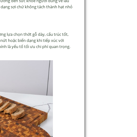
h
ư
ởng
đ
ến sức khỏe ng
ư
ời d
ùng v
ề l
âu
 d
ạng sợi chứ kh
ông tách thành h
ạt nhỏ
ờng lựa chọn thớt gỗ d
ày, c
ấu tr
úc t
ốt,
nứt hoặc biến dạng khi tiếp x
úc v
ới
h
ính là y
ếu tố tối
ưu chi ph
í quan tr
ọng.