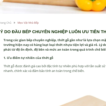
Trang Chủ
Mẹo Vặt Nhà Bếp
LÝ DO ĐẦU BẾP CHUYÊN NGHIỆP LUÔN ƯU TIÊN T
Trong các gian b
ếp chuy
ên nghi
ệp, thớt gỗ gần nh
ư l
à l
ựa chọn m
tr
ư
ờng hiện nay c
ó hàng lo
ạt loại thớt nhựa tiện lợi v
à giá r
ẻ. L
ý d
ph
át t
ừ
đ
ộ ổn
đ
ịnh,
đ
ộ bền v
à m
ức an to
àn trong quá trình ch
ế bi
1.
Ưu đi
ểm tự nhi
ên c
ủa thớt gỗ
Thớt gỗ
đư
ợc
đ
ánh giá cao b
ởi
đ
ặc t
ính t
ự nhi
ên phù h
ợp với tần suất sử
nhanh, chính xác và
đ
ảm bảo t
ính an toàn trong ch
ế biến.