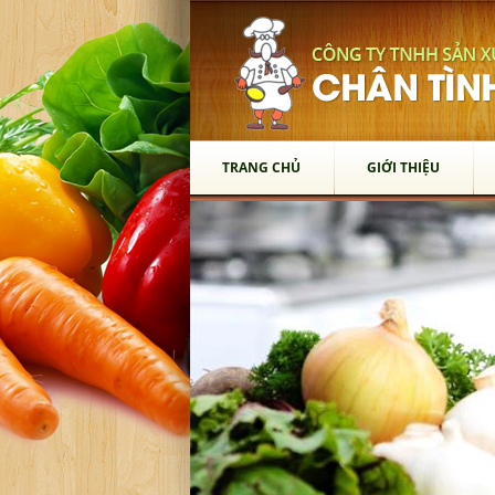
TRANG CHỦ
GIỚI THIỆU
TRANG CHỦ
GIỚI THIỆU
SẢN PHẨM
Thớt Gỗ
Chén Gỗ
Vá Múc Canh
Xẻng Xào Gỗ
Gạt Tàn
Muỗng Gỗ
Lót Ly
Dĩa Gỗ