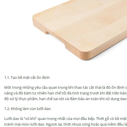
1.1. Tạo bề mặt cắt ổn
đ
ịnh
Một trong những y
êu c
ầu quan trọng khi thao t
ác c
ắt th
ái là
đ
ộ ổn
đ
ịnh 
nặng v
à
đ
ộ b
ám t
ự nhi
ên h
ạn chế tối
đa t
ình tr
ạng tr
ư
ợt khi
đ
ặt tr
ên bàn
đ
ộ xử l
ý th
ực phẩm, hạn chế sai s
ót và
đ
ảm bảo an to
àn khi s
ử dụng dao
1.2. Kh
ông làm cùn l
ư
ỡi dao
L
ư
ỡi dao l
à “v
ũ kh
í” quan tr
ọng nhất của mọi
đ
ầu bếp. Thớt gỗ c
ó b
ề mặ
tránh mài mòn l
ư
ỡi dao. Ng
ư
ợc lại, thớt nhựa cứng hoặc qu
á m
ềm
đ
ều l