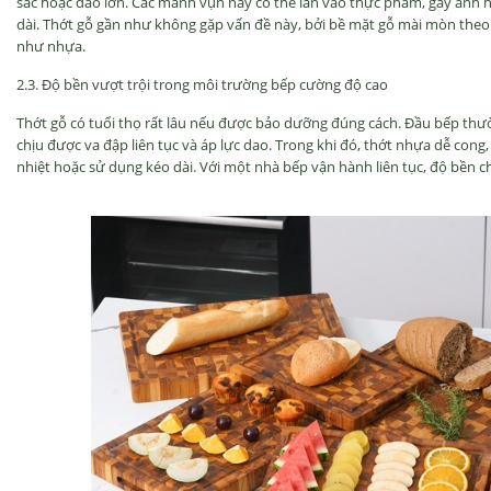
s
ắc hoặc dao lớn. C
ác m
ảnh vụn n
ày có th
ể lẫn v
ào th
ực phẩm, g
ây
ảnh 
dài. Th
ớt gỗ gần nh
ư kh
ông g
ặp vấn
đ
ề n
ày, b
ởi bề mặt gỗ m
ài mòn theo
nh
ư nh
ựa.
2.3.
Đ
ộ bền v
ư
ợt trội trong m
ôi tr
ư
ờng bếp c
ư
ờng
đ
ộ cao
Thớt gỗ c
ó tu
ổi thọ rất l
âu n
ếu
đư
ợc bảo d
ư
ỡng
đ
úng cách.
Đ
ầu bếp th
ư
chịu
đư
ợc va
đ
ập li
ên t
ục v
à áp l
ực dao. Trong khi
đ
ó, th
ớt nhựa dễ cong, 
nhiệt hoặc sử dụng k
éo dài. V
ới một nh
à b
ếp vận h
ành liên t
ục,
đ
ộ bền c