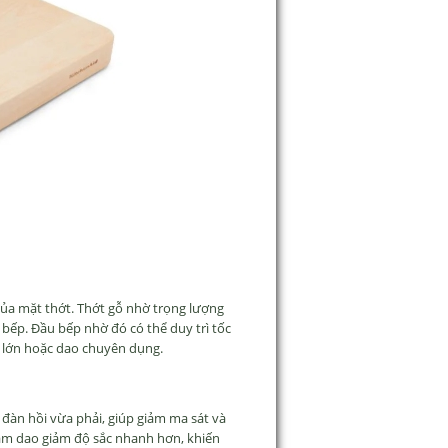
của mặt thớt. Thớt gỗ nhờ trọng l
ư
ợng
 b
ếp.
Đ
ầu bếp nhờ
đ
ó có th
ể duy tr
ì t
ốc
 lớn hoặc dao chuy
ên d
ụng.
t
đ
àn h
ồi vừa phải, gi
úp gi
ảm ma s
át và
àm dao gi
ảm
đ
ộ sắc nhanh h
ơn, khi
ến