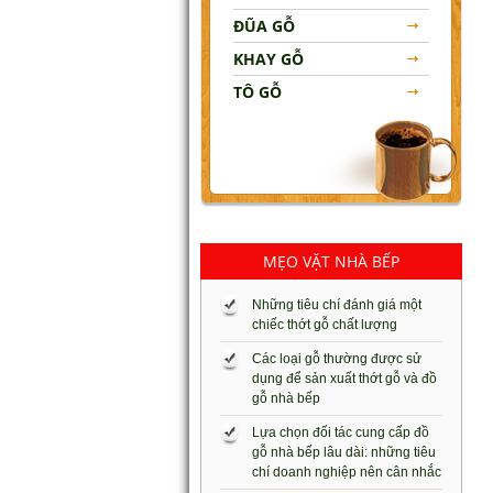
ĐŨA GỖ
KHAY GỖ
TÔ GỖ
MẸO VẶT NHÀ BẾP
Những tiêu chí đánh giá một
chiếc thớt gỗ chất lượng
Các loại gỗ thường được sử
dụng để sản xuất thớt gỗ và đồ
gỗ nhà bếp
Lựa chọn đối tác cung cấp đồ
gỗ nhà bếp lâu dài: những tiêu
chí doanh nghiệp nên cân nhắc