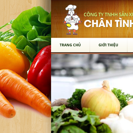
TRANG CHỦ
GIỚI THIỆU
TRANG CHỦ
GIỚI THIỆU
SẢN PHẨM
Thớt Gỗ
Chén Gỗ
Vá Múc Canh
Xẻng Xào Gỗ
Gạt Tàn
Muỗng Gỗ
Lót Ly
Dĩa Gỗ