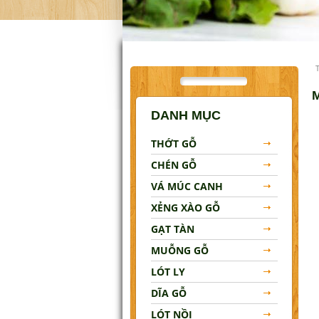
Lót Nồi
Đũa Gỗ
Khay Gỗ
Tô Gỗ
DANH MỤC
MẸO VẶT NHÀ BẾP
THỚT GỖ
LIÊN HỆ
CHÉN GỖ
VÁ MÚC CANH
XẺNG XÀO GỖ
GẠT TÀN
MUỖNG GỖ
LÓT LY
DĨA GỖ
LÓT NỒI