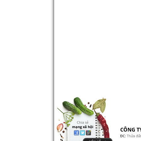
Chia sẻ
mạng xã hội
CÔNG T
ĐC:
Thửa đất