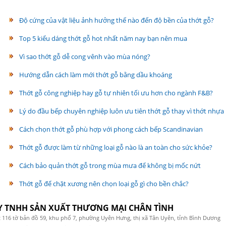
Độ cứng của vật liệu ảnh hưởng thế nào đến độ bền của thớt gỗ?
Top 5 kiểu dáng thớt gỗ hot nhất năm nay bạn nên mua
Vì sao thớt gỗ dễ cong vênh vào mùa nóng?
Hướng dẫn cách làm mới thớt gỗ bằng dầu khoáng
Thớt gỗ công nghiệp hay gỗ tự nhiên tối ưu hơn cho ngành F&B?
Lý do đầu bếp chuyên nghiệp luôn ưu tiên thớt gỗ thay vì thớt nhựa
Cách chọn thớt gỗ phù hợp với phong cách bếp Scandinavian
Thớt gỗ được làm từ những loại gỗ nào là an toàn cho sức khỏe?
Cách bảo quản thớt gỗ trong mùa mưa để không bị mốc nứt
Thớt gỗ để chặt xương nên chọn loại gỗ gì cho bền chắc?
Y TNHH SẢN XUẤT THƯƠNG MẠI CHÂN TÌNH
 116 tờ bản đồ 59, khu phố 7, phường Uyên Hưng, thị xã Tân Uyên, tỉnh Bình Dương