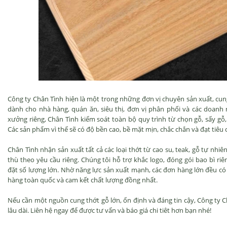
Công ty Chân Tình hiện là một trong những đơn vị chuyên sản xuất, cun
dành cho nhà hàng, quán ăn, siêu thị, đơn vị phân phối và các doanh 
xưởng riêng, Chân Tình kiểm soát toàn bộ quy trình từ chọn gỗ, sấy gỗ,
Các sản phẩm vì thế sẽ có độ bền cao, bề mặt mịn, chắc chắn và đạt tiê
Chân Tình nhận sản xuất tất cả các loại thớt từ cao su, teak, gỗ tự nhi
thù theo yêu cầu riêng. Chúng tôi hỗ trợ khắc logo, đóng gói bao bì ri
đặt số lượng lớn. Nhờ năng lực sản xuất mạnh, các đơn hàng lớn đều có
hàng toàn quốc và cam kết chất lượng đồng nhất.
Nếu cần một nguồn cung thớt gỗ lớn, ổn định và đáng tin cậy, Công ty C
lâu dài. Liên hệ ngay để được tư vấn và báo giá chi tiêt hơn bạn nhé!