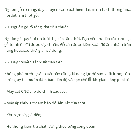
Nguồn gỗ rõ ràng, dây chuyền sản xuất hiện đại, minh bạch thông tin,…
nơi đặt làm thớt gỗ.
2.1. Nguồn gỗ rõ ràng, đạt tiêu chuẩn
Nguồn gỗ quyết định tuổi thọ của tấm thớt. Bạn nên ưu tiên các xưởng s
gỗ tự nhiên đã được sấy chuẩn. Gỗ cần được kiểm soát độ ẩm nhằm tránh 
hàng hoặc sau thời gian sử dụng.
2.2. Dây chuyền sản xuất tiên tiến
Không phải xưởng sản xuất nào cũng đủ năng lực để sản xuất lượng lớn t
xưởng uy tín muốn đảm bảo tiến độ và hạn chế lỗi khi giao hàng phải có:
- Máy cắt CNC cho độ chính xác cao.
- Máy ép thủy lực đảm bảo độ liên kết của thớt.
- Khu vực sấy gỗ riêng.
- Hệ thống kiểm tra chất lượng theo từng công đoạn.