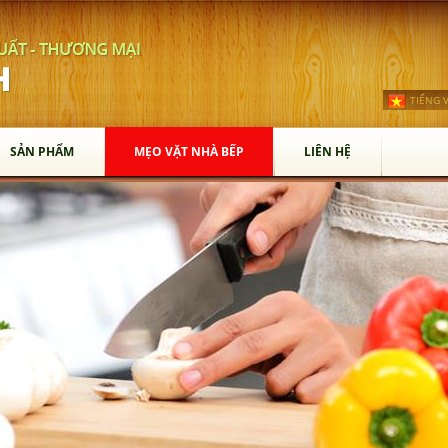
TIẾNG V
SẢN PHẨM
MẸO VẶT NHÀ BẾP
LIÊN HỆ