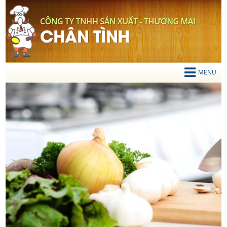
TIẾNG VIỆT
Mọi chi tiết liên hệ
0919 200 834
MENU
TRANG CHỦ
GIỚI THIỆU
SẢN PHẨM
Thớt Gỗ
Chén Gỗ
Vá Múc Canh
Xẻng Xào Gỗ
Gạt Tàn