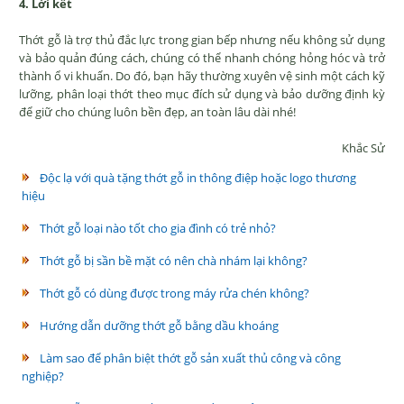
4. Lời kết
Thớt gỗ là trợ thủ đắc lực trong gian bếp nhưng nếu không sử dụng
và bảo quản đúng cách, chúng có thể nhanh chóng hỏng hóc và trở
thành ổ vi khuẩn. Do đó, bạn hãy thường xuyên vệ sinh một cách kỹ
lưỡng, phân loại thớt theo mục đích sử dụng và bảo dưỡng định kỳ
để giữ cho chúng luôn bền đẹp, an toàn lâu dài nhé!
Khắc Sử
Độc lạ với quà tặng thớt gỗ in thông điệp hoặc logo thương
hiệu
Thớt gỗ loại nào tốt cho gia đình có trẻ nhỏ?
Thớt gỗ bị sần bề mặt có nên chà nhám lại không?
Thớt gỗ có dùng được trong máy rửa chén không?
Hướng dẫn dưỡng thớt gỗ bằng dầu khoáng
Làm sao để phân biệt thớt gỗ sản xuất thủ công và công
nghiệp?