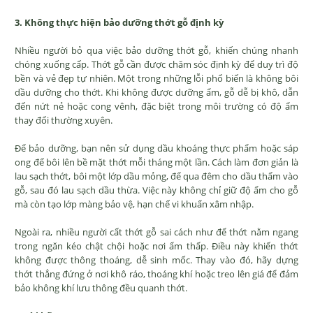
3. Không thực hiện bảo dưỡng thớt gỗ định kỳ
Nhiều người bỏ qua việc bảo dưỡng thớt gỗ, khiến chúng nhanh
chóng xuống cấp. Thớt gỗ cần được chăm sóc định kỳ để duy trì độ
bền và vẻ đẹp tự nhiên. Một trong những lỗi phổ biến là không bôi
dầu dưỡng cho thớt. Khi không được dưỡng ẩm, gỗ dễ bị khô, dẫn
đến nứt nẻ hoặc cong vênh, đặc biệt trong môi trường có độ ẩm
thay đổi thường xuyên.
Để bảo dưỡng, bạn nên sử dụng dầu khoáng thực phẩm hoặc sáp
ong để bôi lên bề mặt thớt mỗi tháng một lần. Cách làm đơn giản là
lau sạch thớt, bôi một lớp dầu mỏng, để qua đêm cho dầu thấm vào
gỗ, sau đó lau sạch dầu thừa. Việc này không chỉ giữ độ ẩm cho gỗ
mà còn tạo lớp màng bảo vệ, hạn chế vi khuẩn xâm nhập.
Ngoài ra, nhiều người cất thớt gỗ sai cách như để thớt nằm ngang
trong ngăn kéo chật chội hoặc nơi ẩm thấp. Điều này khiến thớt
không được thông thoáng, dễ sinh mốc. Thay vào đó, hãy dựng
thớt thẳng đứng ở nơi khô ráo, thoáng khí hoặc treo lên giá để đảm
bảo không khí lưu thông đều quanh thớt.