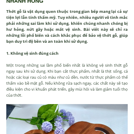
NHANH HỎNG
Thớt gỗ là vật dụng quen thuộc trong gian bếp mang lại cả sự
tiện lợi lẫn tính thẩm mỹ. Tuy nhiên, nhiều người vô tình mắc
phải những sai lầm khi sử dụng, khiến chúng nhanh chóng bị
hư hỏng, nứt gãy hoặc mất vệ sinh. Bài viết này sẽ chỉ ra
những lỗi phổ biến và cách khắc phục để bảo vệ thớt gỗ, giúp
bạn duy trì độ bền và an toàn khi sử dụng.
1. Không vệ sinh đúng cách
Một trong những sai lầm phổ biến nhất là không vệ sinh thớt gỗ
ngay sau khi sử dụng. Khi bạn cắt thực phẩm, nhất là thịt sống, cá
hoặc các loại rau củ có màu như củ dền, nước từ thực phẩm có thể
thấm vào bề mặt gỗ. Nếu không rửa sạch ngay, các chất này sẽ tạo
điều kiện cho vi khuẩn phát triển, gây mùi hôi và làm giảm tuổi thọ
của thớt.