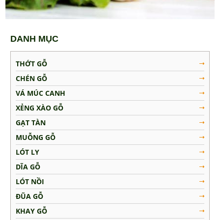
Muỗng Gỗ
Lót Ly
DANH MỤC
Dĩa Gỗ
Lót Nồi
THỚT GỖ
Đũa Gỗ
CHÉN GỖ
Khay Gỗ
VÁ MÚC CANH
Tô Gỗ
XẺNG XÀO GỖ
MẸO VẶT NHÀ BẾP
GẠT TÀN
MUỖNG GỖ
LIÊN HỆ
LÓT LY
DĨA GỖ
LÓT NỒI
ĐŨA GỖ
KHAY GỖ