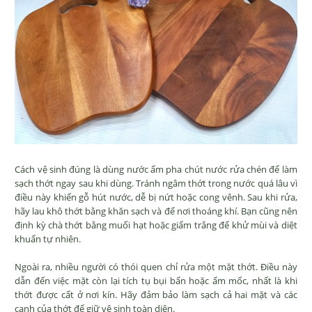
Cách vệ sinh đúng là dùng nước ấm pha chút nước rửa chén để làm
sạch thớt ngay sau khi dùng. Tránh ngâm thớt trong nước quá lâu vì
điều này khiến gỗ hút nước, dễ bị nứt hoặc cong vênh. Sau khi rửa,
hãy lau khô thớt bằng khăn sạch và để nơi thoáng khí. Bạn cũng nên
định kỳ chà thớt bằng muối hạt hoặc giấm trắng để khử mùi và diệt
khuẩn tự nhiên.
Ngoài ra, nhiều người có thói quen chỉ rửa một mặt thớt. Điều này
dẫn đến việc mặt còn lại tích tụ bụi bẩn hoặc ẩm mốc, nhất là khi
thớt được cất ở nơi kín. Hãy đảm bảo làm sạch cả hai mặt và các
cạnh của thớt để giữ vệ sinh toàn diện.