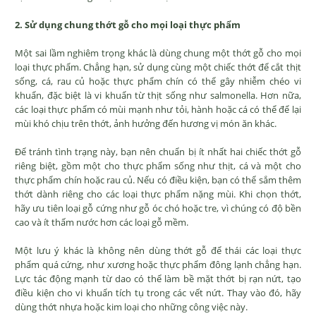
2. Sử dụng chung thớt gỗ cho mọi loại thực phẩm
Một sai lầm nghiêm trọng khác là dùng chung một thớt gỗ cho mọi
loại thực phẩm. Chẳng hạn, sử dụng cùng một chiếc thớt để cắt thịt
sống, cá, rau củ hoặc thực phẩm chín có thể gây nhiễm chéo vi
khuẩn, đặc biệt là vi khuẩn từ thịt sống như salmonella. Hơn nữa,
các loại thực phẩm có mùi mạnh như tỏi, hành hoặc cá có thể để lại
mùi khó chịu trên thớt, ảnh hưởng đến hương vị món ăn khác.
Để tránh tình trạng này, bạn nên chuẩn bị ít nhất hai chiếc thớt gỗ
riêng biệt, gồm một cho thực phẩm sống như thịt, cá và một cho
thực phẩm chín hoặc rau củ. Nếu có điều kiện, bạn có thể sắm thêm
thớt dành riêng cho các loại thực phẩm nặng mùi. Khi chọn thớt,
hãy ưu tiên loại gỗ cứng như gỗ óc chó hoặc tre, vì chúng có độ bền
cao và ít thấm nước hơn các loại gỗ mềm.
Một lưu ý khác là không nên dùng thớt gỗ để thái các loại thực
phẩm quá cứng, như xương hoặc thực phẩm đông lạnh chẳng hạn.
Lực tác động mạnh từ dao có thể làm bề mặt thớt bị rạn nứt, tạo
điều kiện cho vi khuẩn tích tụ trong các vết nứt. Thay vào đó, hãy
dùng thớt nhựa hoặc kim loại cho những công việc này.