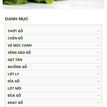
Muỗng Gỗ
Lót Ly
DANH MỤC
Dĩa Gỗ
Lót Nồi
THỚT GỖ
Đũa Gỗ
CHÉN GỖ
Khay Gỗ
VÁ MÚC CANH
Tô Gỗ
XẺNG XÀO GỖ
MẸO VẶT NHÀ BẾP
GẠT TÀN
MUỖNG GỖ
LIÊN HỆ
LÓT LY
DĨA GỖ
LÓT NỒI
ĐŨA GỖ
KHAY GỖ