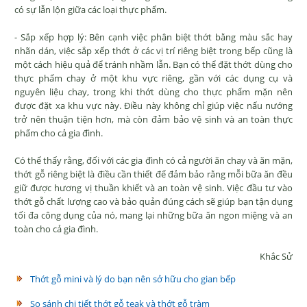
có sự lẫn lộn giữa các loại thực phẩm.
- Sắp xếp hợp lý: Bên cạnh việc phân biệt thớt bằng màu sắc hay
nhãn dán, việc sắp xếp thớt ở các vị trí riêng biệt trong bếp cũng là
một cách hiệu quả để tránh nhầm lẫn. Bạn có thể đặt thớt dùng cho
thực phẩm chay ở một khu vực riêng, gần với các dụng cụ và
nguyên liệu chay, trong khi thớt dùng cho thực phẩm mặn nên
được đặt xa khu vực này. Điều này không chỉ giúp việc nấu nướng
trở nên thuận tiện hơn, mà còn đảm bảo vệ sinh và an toàn thực
phẩm cho cả gia đình.
Có thể thấy rằng, đối với các gia đình có cả người ăn chay và ăn mặn,
thớt gỗ riêng biệt là điều cần thiết để đảm bảo rằng mỗi bữa ăn đều
giữ được hương vị thuần khiết và an toàn vệ sinh. Việc đầu tư vào
thớt gỗ chất lượng cao và bảo quản đúng cách sẽ giúp bạn tận dụng
tối đa công dụng của nó, mang lại những bữa ăn ngon miệng và an
toàn cho cả gia đình.
Khắc Sử
Thớt gỗ mini và lý do bạn nên sở hữu cho gian bếp
So sánh chi tiết thớt gỗ teak và thớt gỗ tràm