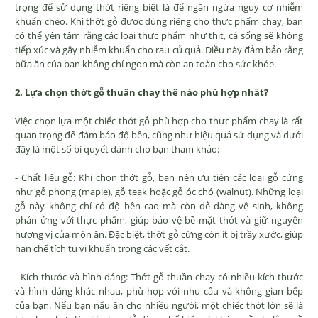
trọng để sử dụng thớt riêng biệt là để ngăn ngừa nguy cơ nhiễm
khuẩn chéo. Khi thớt gỗ được dùng riêng cho thực phẩm chay, bạn
có thể yên tâm rằng các loại thực phẩm như thịt, cá sống sẽ không
tiếp xúc và gây nhiễm khuẩn cho rau củ quả. Điều này đảm bảo rằng
bữa ăn của bạn không chỉ ngon mà còn an toàn cho sức khỏe.
2. Lựa chọn thớt gỗ thuần chay thế nào phù hợp nhất?
Việc chọn lựa một chiếc thớt gỗ phù hợp cho thực phẩm chay là rất
quan trọng để đảm bảo độ bền, cũng như hiệu quả sử dụng và dưới
đây là một số bí quyết dành cho bạn tham khảo:
- Chất liệu gỗ: Khi chọn thớt gỗ, bạn nên ưu tiên các loại gỗ cứng
như gỗ phong (maple), gỗ teak hoặc gỗ óc chó (walnut). Những loại
gỗ này không chỉ có độ bền cao mà còn dễ dàng vệ sinh, không
phản ứng với thực phẩm, giúp bảo vệ bề mặt thớt và giữ nguyên
hương vị của món ăn. Đặc biệt, thớt gỗ cứng còn ít bị trầy xước, giúp
hạn chế tích tụ vi khuẩn trong các vết cắt.
- Kích thước và hình dáng: Thớt gỗ thuần chay có nhiều kích thước
và hình dáng khác nhau, phù hợp với nhu cầu và không gian bếp
của bạn. Nếu bạn nấu ăn cho nhiều người, một chiếc thớt lớn sẽ là