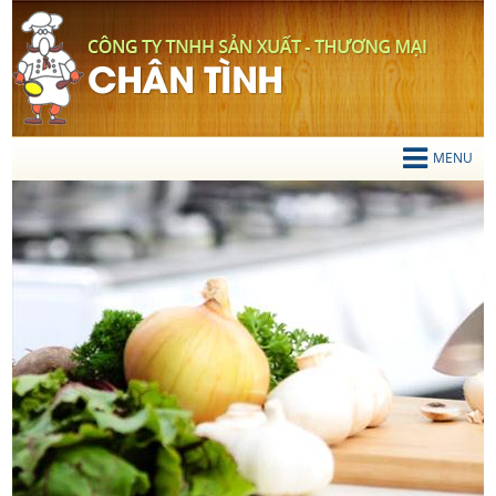
TIẾNG VIỆT
Mọi chi tiết liên hệ
0919 200 834
MENU
TRANG CHỦ
GIỚI THIỆU
SẢN PHẨM
Thớt Gỗ
Chén Gỗ
Vá Múc Canh
Xẻng Xào Gỗ
Gạt Tàn