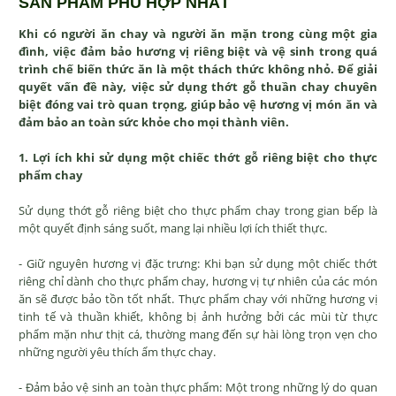
SẢN PHẨM PHÙ HỢP NHẤT
Khi có người ăn chay và người ăn mặn trong cùng một gia
đình, việc đảm bảo hương vị riêng biệt và vệ sinh trong quá
trình chế biến thức ăn là một thách thức không nhỏ. Để giải
quyết vấn đề này, việc sử dụng thớt gỗ thuần chay chuyên
biệt đóng vai trò quan trọng, giúp bảo vệ hương vị món ăn và
đảm bảo an toàn sức khỏe cho mọi thành viên.
1. Lợi ích khi sử dụng một chiếc thớt gỗ riêng biệt cho thực
phẩm chay
Sử dụng thớt gỗ riêng biệt cho thực phẩm chay trong gian bếp là
một quyết định sáng suốt, mang lại nhiều lợi ích thiết thực.
- Giữ nguyên hương vị đặc trưng: Khi bạn sử dụng một chiếc thớt
riêng chỉ dành cho thực phẩm chay, hương vị tự nhiên của các món
ăn sẽ được bảo tồn tốt nhất. Thực phẩm chay với những hương vị
tinh tế và thuần khiết, không bị ảnh hưởng bởi các mùi từ thực
phẩm mặn như thịt cá, thường mang đến sự hài lòng trọn vẹn cho
những người yêu thích ẩm thực chay.
- Đảm bảo vệ sinh an toàn thực phẩm: Một trong những lý do quan