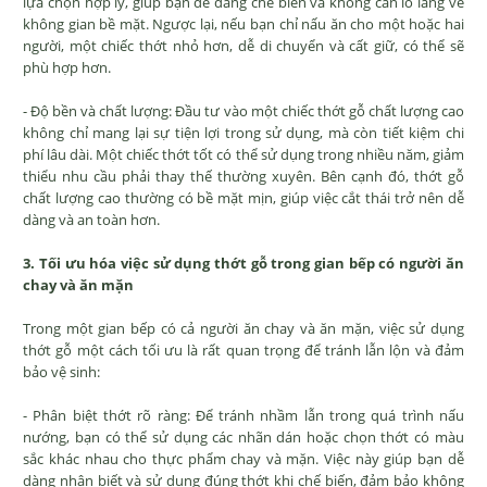
lựa chọn hợp lý, giúp bạn dễ dàng chế biến và không cần lo lắng về
không gian bề mặt. Ngược lại, nếu bạn chỉ nấu ăn cho một hoặc hai
người, một chiếc thớt nhỏ hơn, dễ di chuyển và cất giữ, có thể sẽ
phù hợp hơn.
- Độ bền và chất lượng: Đầu tư vào một chiếc thớt gỗ chất lượng cao
không chỉ mang lại sự tiện lợi trong sử dụng, mà còn tiết kiệm chi
phí lâu dài. Một chiếc thớt tốt có thể sử dụng trong nhiều năm, giảm
thiểu nhu cầu phải thay thế thường xuyên. Bên cạnh đó, thớt gỗ
chất lượng cao thường có bề mặt mịn, giúp việc cắt thái trở nên dễ
dàng và an toàn hơn.
3. Tối ưu hóa việc sử dụng thớt gỗ trong gian bếp có người ăn
chay và ăn mặn
Trong một gian bếp có cả người ăn chay và ăn mặn, việc sử dụng
thớt gỗ một cách tối ưu là rất quan trọng để tránh lẫn lộn và đảm
bảo vệ sinh:
- Phân biệt thớt rõ ràng: Để tránh nhầm lẫn trong quá trình nấu
nướng, bạn có thể sử dụng các nhãn dán hoặc chọn thớt có màu
sắc khác nhau cho thực phẩm chay và mặn. Việc này giúp bạn dễ
dàng nhận biết và sử dụng đúng thớt khi chế biến, đảm bảo không